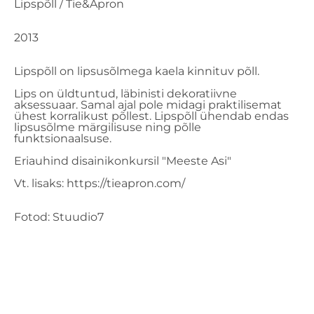
Lipspõll / Tie&Apron
2013
Lipspõll on lipsusõlmega kaela kinnituv põll.
Lips on üldtuntud, läbinisti dekoratiivne
aksessuaar. Samal ajal pole midagi praktilisemat
ühest korralikust põllest. Lipspõll ühendab endas
lipsusõlme märgilisuse ning põlle
funktsionaalsuse.
Eriauhind disainikonkursil "Meeste Asi"
Vt. lisaks: https://tieapron.com/
Fotod: Stuudio7