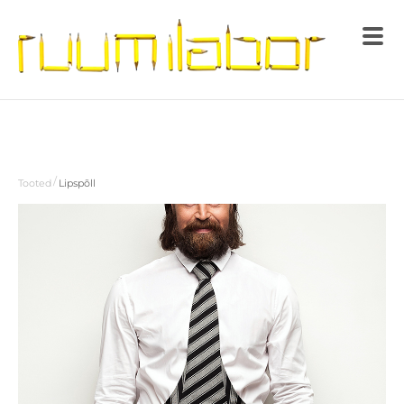
/
Tooted
Lipspõll