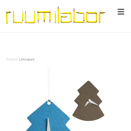
/
Tooted
Lõhnakell