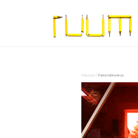
/
Interjöör
Pakendikeskus